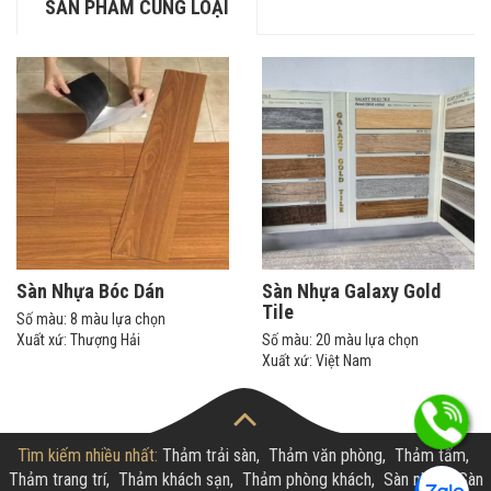
SẢN PHẨM CÙNG LOẠI
Sàn Nhựa Bóc Dán
Sàn Nhựa Galaxy Gold
Tile
Số màu: 8 màu lựa chọn
Xuất xứ: Thượng Hải
Số màu: 20 màu lựa chọn
Xuất xứ: Việt Nam
Tìm kiếm nhiều nhất:
Thảm trải sàn
,
Thảm văn phòng
,
Thảm tấm
,
Thảm trang trí
,
Thảm khách sạn
,
Thảm phòng khách
,
Sàn nhựa
,
Sàn