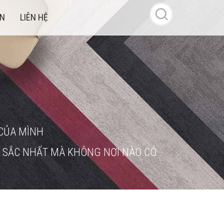
ÁN
LIÊN HỆ
CỦA MÌNH
 SẮC NHẤT MÀ KHÔNG NƠI NÀO CÓ