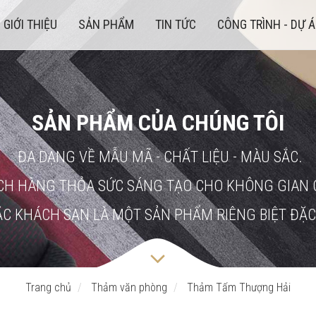
GIỚI THIỆU
SẢN PHẨM
TIN TỨC
CÔNG TRÌNH - DỰ 
SẢN PHẨM CỦA CHÚNG TÔI
ĐA DẠNG VỀ MẪU MÃ - CHẤT LIỆU - MÀU SẮC.
CH HÀNG THỎA SỨC SÁNG TẠO CHO KHÔNG GIAN 
C KHÁCH SẠN LÀ MỘT SẢN PHẨM RIÊNG BIỆT ĐẶC
Trang chủ
Thảm văn phòng
Thảm Tấm Thượng Hải