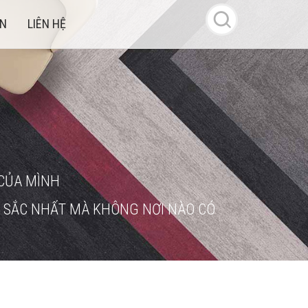
ÁN
LIÊN HỆ
CỦA MÌNH
 SẮC NHẤT MÀ KHÔNG NƠI NÀO CÓ