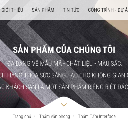
GIỚI THIỆU
SẢN PHẨM
TIN TỨC
CÔNG TRÌNH - DỰ 
SẢN PHẨM CỦA CHÚNG TÔI
ĐA DẠNG VỀ MẪU MÃ - CHẤT LIỆU - MÀU SẮC.
CH HÀNG THỎA SỨC SÁNG TẠO CHO KHÔNG GIAN 
C KHÁCH SẠN LÀ MỘT SẢN PHẨM RIÊNG BIỆT ĐẶC
Trang chủ
Thảm văn phòng
Thảm Tấm Interface